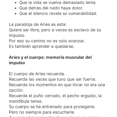
Que la vida se vuelva demasiado lenta.
Que detrás del ruido haya dolor.
Que el silencio revele su vulnerabilidad.
La paradoja de Aries es esta:
Quiere ser libre, pero a veces es esclavo de su
impulso.
Por eso su camino no es solo avanzar.
Es también aprender a quedarse.
Aries y el cuerpo: memoria muscular del
impulso
El cuerpo de Aries recuerda.
Recuerda las veces que tuvo que ser fuerte.
Recuerda los momentos en que llorar no era una
opción.
Recuerda el puño cerrado, el pecho erguido, la
mandíbula tensa.
Su cuerpo se ha entrenado para protegerle.
Pero no siempre para escucharle.