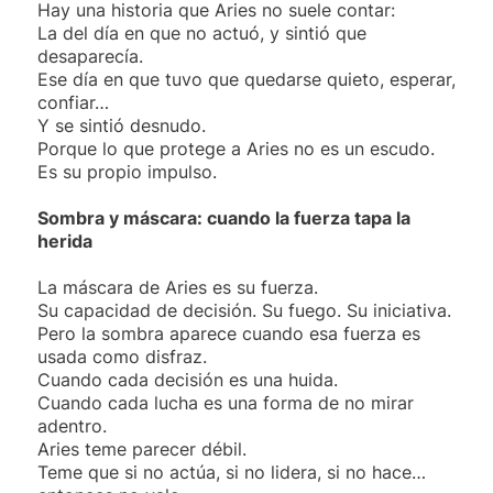
Hay una historia que Aries no suele contar:
La del día en que no actuó, y sintió que
desaparecía.
Ese día en que tuvo que quedarse quieto, esperar,
confiar…
Y se sintió desnudo.
Porque lo que protege a Aries no es un escudo.
Es su propio impulso.
Sombra y máscara: cuando la fuerza tapa la
herida
La máscara de Aries es su fuerza.
Su capacidad de decisión. Su fuego. Su iniciativa.
Pero la sombra aparece cuando esa fuerza es
usada como disfraz.
Cuando cada decisión es una huida.
Cuando cada lucha es una forma de no mirar
adentro.
Aries teme parecer débil.
Teme que si no actúa, si no lidera, si no hace…