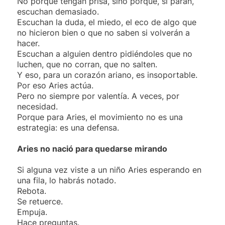
No porque tengan prisa, sino porque, si paran,
escuchan demasiado.
Escuchan la duda, el miedo, el eco de algo que
no hicieron bien o que no saben si volverán a
hacer.
Escuchan a alguien dentro pidiéndoles que no
luchen, que no corran, que no salten.
Y eso, para un corazón ariano, es insoportable.
Por eso Aries actúa.
Pero no siempre por valentía. A veces, por
necesidad.
Porque para Aries, el movimiento no es una
estrategia: es una defensa.
Aries no nació para quedarse mirando
Si alguna vez viste a un niño Aries esperando en
una fila, lo habrás notado.
Rebota.
Se retuerce.
Empuja.
Hace preguntas.