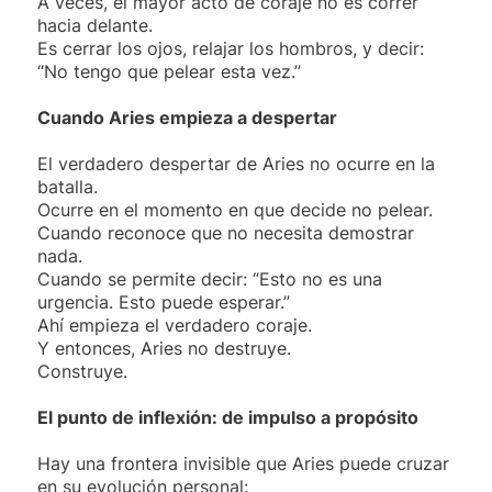
A veces, el mayor acto de coraje no es correr
hacia delante.
Es cerrar los ojos, relajar los hombros, y decir:
“No tengo que pelear esta vez.”
Cuando Aries empieza a despertar
El verdadero despertar de Aries no ocurre en la
batalla.
Ocurre en el momento en que decide no pelear.
Cuando reconoce que no necesita demostrar
nada.
Cuando se permite decir: “Esto no es una
urgencia. Esto puede esperar.”
Ahí empieza el verdadero coraje.
Y entonces, Aries no destruye.
Construye.
El punto de inflexión: de impulso a propósito
Hay una frontera invisible que Aries puede cruzar
en su evolución personal: