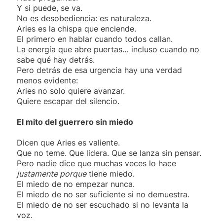
Y si puede, se va.
No es desobediencia: es naturaleza.
Aries es la chispa que enciende.
El primero en hablar cuando todos callan.
La energía que abre puertas… incluso cuando no
sabe qué hay detrás.
Pero detrás de esa urgencia hay una verdad
menos evidente:
Aries no solo quiere avanzar.
Quiere escapar del silencio.
El mito del guerrero sin miedo
Dicen que Aries es valiente.
Que no teme. Que lidera. Que se lanza sin pensar.
Pero nadie dice que muchas veces lo hace
justamente porque
tiene miedo.
El miedo de no empezar nunca.
El miedo de no ser suficiente si no demuestra.
El miedo de no ser escuchado si no levanta la
voz.