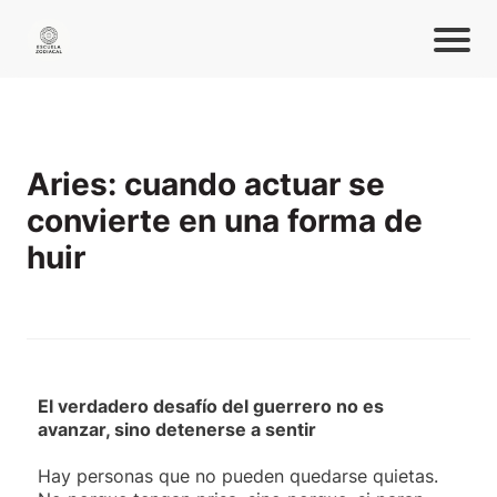
Aries: cuando actuar se
convierte en una forma de
huir
El verdadero desafío del guerrero no es
avanzar, sino detenerse a sentir
Hay personas que no pueden quedarse quietas.