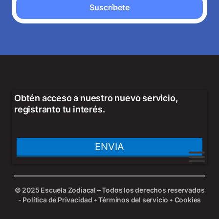
Suscríbete
Obtén acceso a nuestro nuevo servicio,
registranto tu interés.
ENVIA
© 2025 Escuela Zodiacal – Todos los derechos reservados
-
Política de Privacidad
•
Términos del servicio
•
Cookies