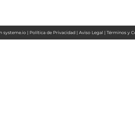
on
systeme.io
|
Política de Privacidad
|
Aviso Legal
|
Términos y C